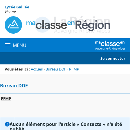
Panneau de gestion des cookies
Lycée Galilée
Menu de la rubrique
Contenu
Vienne
MENU
Se connecter
Vous êtes ici :
Accueil
›
Bureau DDF
›
PFMP
›
Bureau DDF
PFMP
Aucun élément pour l'article « Contacts » n'a été
publié.