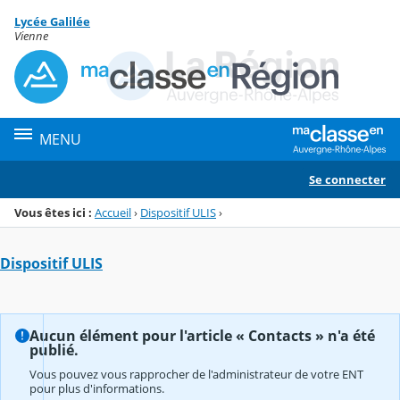
Panneau de gestion des cookies
Lycée Galilée
Menu de la rubrique
Contenu
Vienne
MENU
Se connecter
Vous êtes ici :
Accueil
›
Dispositif ULIS
›
Dispositif ULIS
Aucun élément pour l'article « Contacts » n'a été
publié.
Vous pouvez vous rapprocher de l'administrateur de votre ENT
pour plus d'informations.