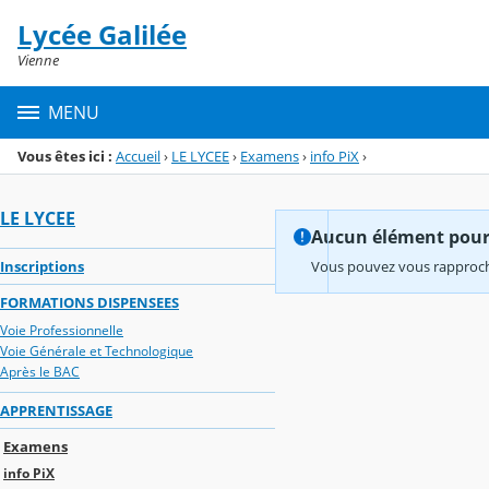
Panneau de gestion des cookies
Lycée Galilée
Menu de la rubrique
Contenu
Vienne
MENU
Vous êtes ici :
Accueil
›
LE LYCEE
›
Examens
›
info PiX
›
LE LYCEE
Aucun élément pour l
Inscriptions
Vous pouvez vous rapproche
FORMATIONS DISPENSEES
Voie Professionnelle
Voie Générale et Technologique
Après le BAC
APPRENTISSAGE
Examens
info PiX