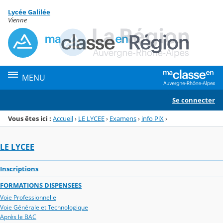
Panneau de gestion des cookies
Lycée Galilée
Menu de la rubrique
Contenu
Vienne
MENU
Se connecter
Vous êtes ici :
Accueil
›
LE LYCEE
›
Examens
›
info PiX
›
LE LYCEE
Inscriptions
FORMATIONS DISPENSEES
Voie Professionnelle
Voie Générale et Technologique
Après le BAC