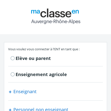
Return to the authe
S'authentifier en tant que
Vous voulez vous connecter à l'ENT en tant que :
Elève ou parent
Enseignement agricole
Enseignant
Personnel non enseignant