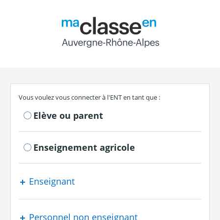
Return to the authe
S'authentifier en tant que
Vous voulez vous connecter à l'ENT en tant que :
Elève ou parent
Enseignement agricole
Enseignant
Personnel non enseignant