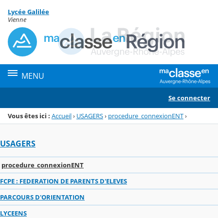
Panneau de gestion des cookies
Lycée Galilée
Menu de la rubrique
Contenu
Vienne
MENU
Se connecter
Vous êtes ici :
Accueil
›
USAGERS
›
procedure_connexionENT
›
USAGERS
procedure_connexionENT
FCPE : FEDERATION DE PARENTS D'ELEVES
PARCOURS D'ORIENTATION
LYCEENS