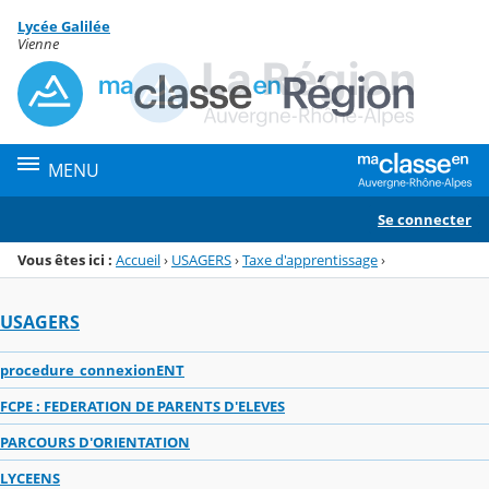
Panneau de gestion des cookies
Lycée Galilée
Menu de la rubrique
Contenu
Vienne
MENU
Se connecter
Vous êtes ici :
Accueil
›
USAGERS
›
Taxe d'apprentissage
›
USAGERS
procedure_connexionENT
FCPE : FEDERATION DE PARENTS D'ELEVES
PARCOURS D'ORIENTATION
LYCEENS