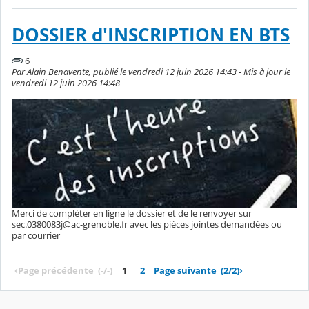
DOSSIER d'INSCRIPTION EN BTS
6
Par Alain Benavente, publié le vendredi 12 juin 2026 14:43 - Mis à jour le
vendredi 12 juin 2026 14:48
Merci de compléter en ligne le dossier et de le renvoyer sur
sec.0380083j@ac-grenoble.fr avec les pièces jointes demandées ou
par courrier
‹
Page précédente
(-/-)
1
2
Page suivante
(2/2)
›