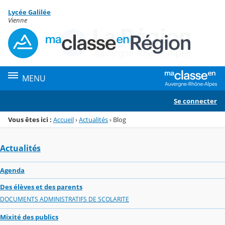
Panneau de gestion des cookies
Lycée Galilée
Menu de la rubrique
Contenu
Vienne
MENU
Se connecter
Vous êtes ici :
Accueil
›
Actualités
›
Blog
Actualités
Agenda
Des élèves et des parents
DOCUMENTS ADMINISTRATIFS DE SCOLARITE
Mixité des publics