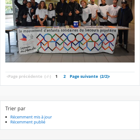
‹
Page précédente
(-/-)
1
2
Page suivante
(2/2)
›
Trier par
Récemment mis à jour
Récemment publié