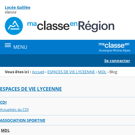
Panneau de gestion des cookies
Lycée Galilée
Menu de la rubrique
Contenu
Vienne
MENU
Se connecter
Vous êtes ici :
Accueil
›
ESPACES DE VIE LYCEENNE
›
MDL
›
Blog
ESPACES DE VIE LYCEENNE
CDI
Actualités du CDI
ASSOCIATION SPORTIVE
MDL