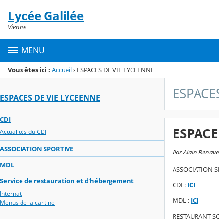
Panneau de gestion des cookies
Lycée Galilée
Menu de la rubrique
Contenu
Vienne
MENU
Vous êtes ici :
Accueil
›
ESPACES DE VIE LYCEENNE
ESPACE
ESPACES DE VIE LYCEENNE
CDI
ESPACE
Actualités du CDI
ASSOCIATION SPORTIVE
Par Alain Benaven
MDL
ASSOCIATION S
Service de restauration et d'hébergement
CDI :
ICI
Internat
MDL :
ICI
Menus de la cantine
RESTAURANT SC