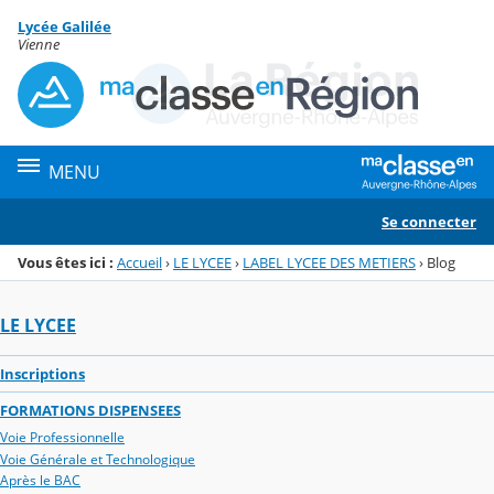
Panneau de gestion des cookies
Lycée Galilée
Menu de la rubrique
Contenu
Vienne
MENU
Se connecter
Vous êtes ici :
Accueil
›
LE LYCEE
›
LABEL LYCEE DES METIERS
›
Blog
LE LYCEE
Inscriptions
FORMATIONS DISPENSEES
Voie Professionnelle
Voie Générale et Technologique
Après le BAC