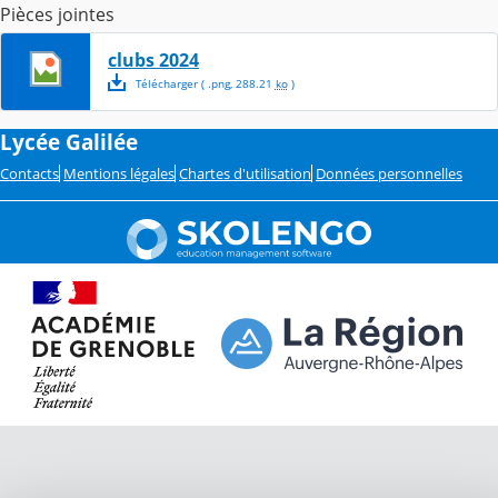
Pièces jointes
clubs 2024
Télécharger
( .
png
,
288.21
ko
)
Lycée Galilée
Contacts
Mentions légales
Chartes d'utilisation
Données personnelles