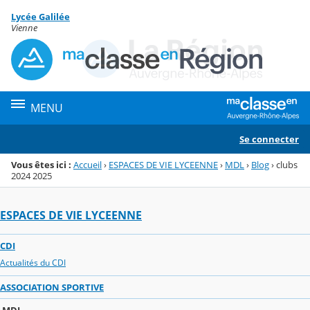
Panneau de gestion des cookies
Lycée Galilée
Menu de la rubrique
Contenu
Vienne
MENU
Se connecter
Vous êtes ici :
Accueil
›
ESPACES DE VIE LYCEENNE
›
MDL
›
Blog
›
clubs
2024 2025
ESPACES DE VIE LYCEENNE
CDI
Actualités du CDI
ASSOCIATION SPORTIVE
MDL