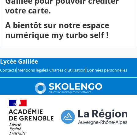
Galilée pour pouvoir créditer
votre carte.
A bientôt sur notre espace
numérique
my turbo self
!
Lycée Galilée
Contacts
Mentions légales
Chartes d'utilisation
Données personnelles