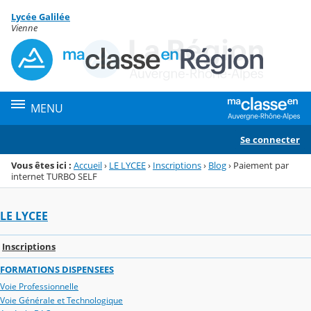
Panneau de gestion des cookies
Lycée Galilée
Menu de la rubrique
Contenu
Vienne
MENU
Se connecter
Vous êtes ici :
Accueil
›
LE LYCEE
›
Inscriptions
›
Blog
›
Paiement par
internet TURBO SELF
LE LYCEE
Inscriptions
FORMATIONS DISPENSEES
Voie Professionnelle
Voie Générale et Technologique