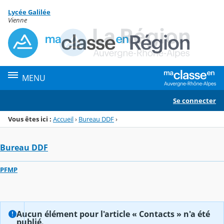
Panneau de gestion des cookies
Lycée Galilée
Menu de la rubrique
Contenu
Vienne
MENU
Se connecter
Vous êtes ici :
Accueil
›
Bureau DDF
›
Bureau DDF
PFMP
Aucun élément pour l'article « Contacts » n'a été
publié.