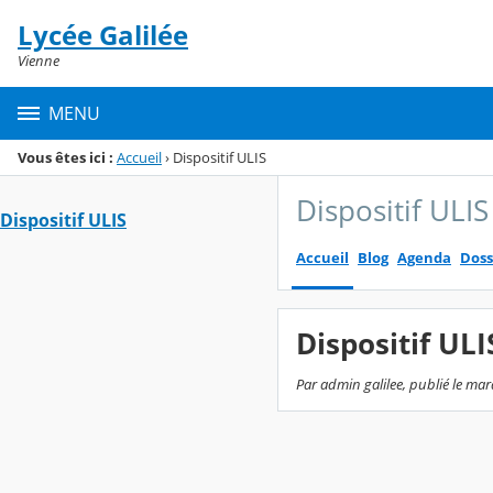
Panneau de gestion des cookies
Lycée Galilée
Menu de la rubrique
Contenu
Vienne
MENU
Vous êtes ici :
Accueil
›
Dispositif ULIS
Dispositif ULIS
Dispositif ULIS
Accueil
Blog
Agenda
Doss
Dispositif ULI
Par admin galilee, publié le mar